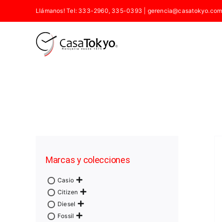
Saltar
Llámanos! Tel: 333-2960, 335-0393
|
gerencia@casatokyo.com
al
contenido
Marcas y colecciones
Casio
Citizen
Diesel
Fossil