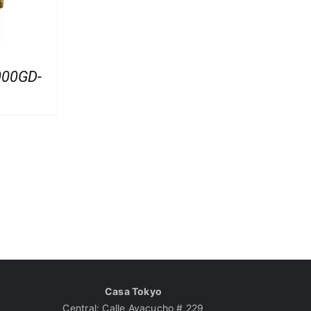
000GD-
Casa Tokyo
Central: Calle Ayacucho # 229