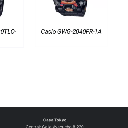
00TLC-
Casio GWG-2040FR-1A
Casa Tokyo
Central: Calle Ayacucho # 229