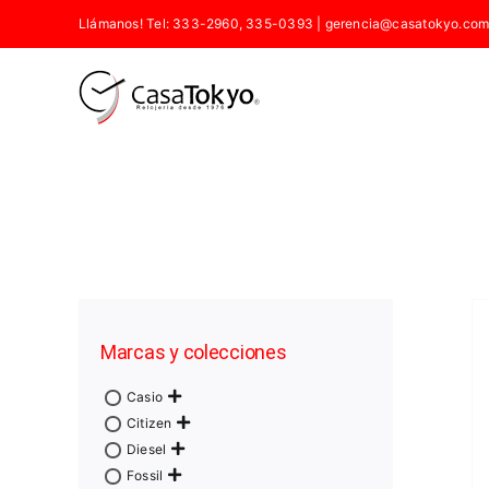
Saltar
Llámanos! Tel: 333-2960, 335-0393
|
gerencia@casatokyo.com
al
contenido
Marcas y colecciones
Casio
Citizen
Diesel
Fossil