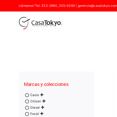
Saltar
Llámanos! Tel: 333-2960, 335-0393
|
gerencia@casatokyo.com
al
contenido
Marcas y colecciones
Casio
Citizen
Diesel
Fossil