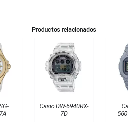
Productos relacionados
SG-
Casio DW-6940RX-
Ca
7A
7D
560